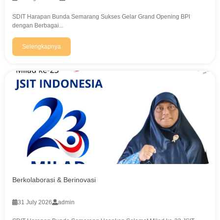
U
n
SDIT Harapan Bunda Semarang Sukses Gelar Grand Opening BPI
g
dengan Berbagai...
g
u
l
Selengkapnya
d
a
l
a
m
A
l
Q
u
r
'
a
n
,
I
Berkolaborasi & Berinovasi
l
m
31 July 2026
admin
u
P