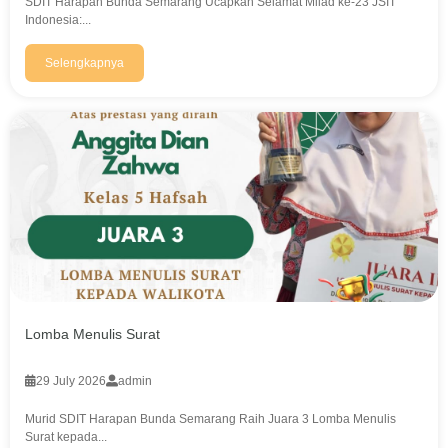
SDIT Harapan Bunda Semarang Ucapkan Selamat Milad ke-23 JSIT
e
Indonesia:...
n
g
e
Selengkapnya
t
a
h
u
a
n
,
d
a
n
T
e
k
n
o
Lomba Menulis Surat
l
o
29 July 2026
admin
g
i
Murid SDIT Harapan Bunda Semarang Raih Juara 3 Lomba Menulis
Surat kepada...