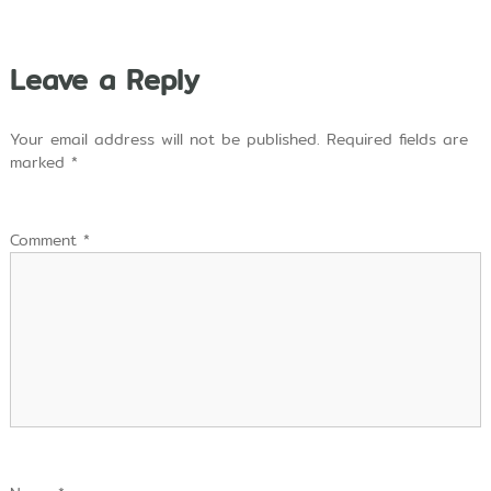
e
n
g
e
Leave a Reply
t
a
h
Your email address will not be published.
Required fields are
u
marked
*
a
n
,
d
Comment
*
a
n
T
e
k
n
o
l
o
g
i