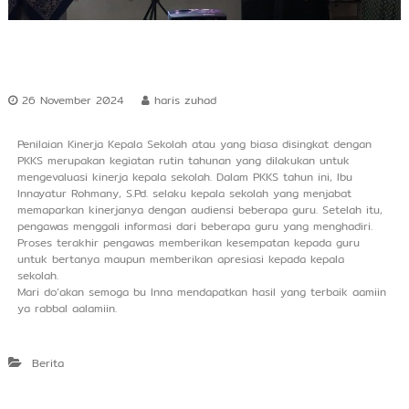
U
n
g
g
u
l
26 November 2024
haris zuhad
d
a
l
Penilaian Kinerja Kepala Sekolah atau yang biasa disingkat dengan
a
PKKS merupakan kegiatan rutin tahunan yang dilakukan untuk
m
mengevaluasi kinerja kepala sekolah. Dalam PKKS tahun ini, Ibu
A
Innayatur Rohmany, S.Pd. selaku kepala sekolah yang menjabat
l
memaparkan kinerjanya dengan audiensi beberapa guru. Setelah itu,
Q
pengawas menggali informasi dari beberapa guru yang menghadiri.
u
Proses terakhir pengawas memberikan kesempatan kepada guru
r
untuk bertanya maupun memberikan apresiasi kepada kepala
'
sekolah.
a
Mari do’akan semoga bu Inna mendapatkan hasil yang terbaik aamiin
n
ya rabbal aalamiin.
,
I
l
Berita
m
u
P