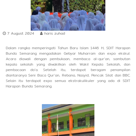
U
n
g
g
u
l
7 August 2024
haris zuhad
d
a
l
Dalam rangka memperingati Tahun Baru Islam 1446 H, SDIT Harapan
a
Bunda Semarang mengadakan Gebyar Muharram dan expo ekskul.
m
Acara diawali dengan pembukaan, membaca al-qur’an, sambutan
A
kepala sekolah yang diwakilkan oleh Wakil Kepala Sekolah, dan
l
pembacaan do’a. Setelah itu, terdapat beragam penampilan
Q
diantaranya Seni Baca Qur’an, Rebana, Nasyid, Pencak Silat dan BBC.
u
Selain itu terdapat expo semua ekstrakulikuler yang ada di SDIT
r
Harapan Bunda Semarang.
'
a
n
,
I
l
m
u
P