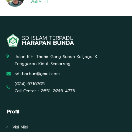
e
Wali Murid
n
g
e
t
a
h
u
a
n
,
Jalan K.H. Thohir Gang Sunan Kalijaga X
d
Penggaron Kidul, Semarang
a
n
sditharbun@gmail.com
T
e
(024) 6716705
k
Call Center : 0851-0016-4773
n
o
l
o
Profil
g
i
Visi Misi