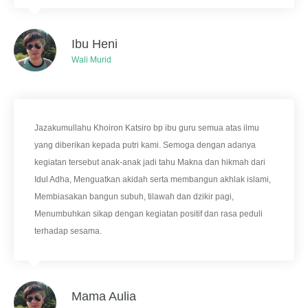
U
n
g
g
Ibu Heni
u
Wali Murid
l
d
a
l
a
m
Jazakumullahu Khoiron Katsiro bp ibu guru semua atas ilmu
A
yang diberikan kepada putri kami. Semoga dengan adanya
l
Q
kegiatan tersebut anak-anak jadi tahu Makna dan hikmah dari
u
Idul Adha, Menguatkan akidah serta membangun akhlak islami,
r
Membiasakan bangun subuh, tilawah dan dzikir pagi,
'
a
Menumbuhkan sikap dengan kegiatan positif dan rasa peduli
n
terhadap sesama.
,
I
l
m
u
Mama Aulia
P