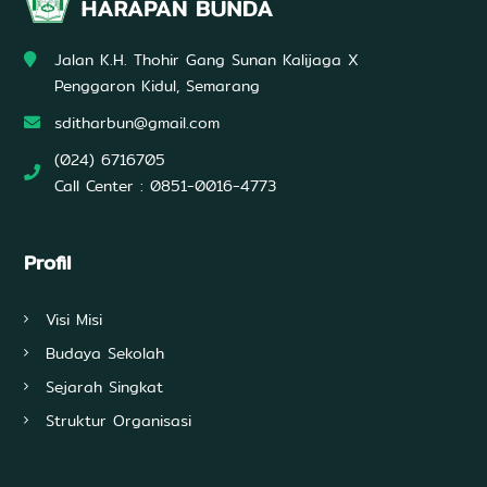
U
n
g
Jalan K.H. Thohir Gang Sunan Kalijaga X
g
u
Penggaron Kidul, Semarang
l
sditharbun@gmail.com
d
a
(024) 6716705
l
a
Call Center : 0851-0016-4773
m
A
l
Profil
Q
u
r
'
Visi Misi
a
Budaya Sekolah
n
,
Sejarah Singkat
I
l
Struktur Organisasi
m
u
P