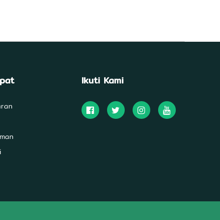
epat
Ikuti Kami
aran
uman
i