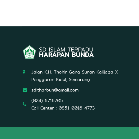
y
a
n
g
U
n
g
g
u
l
d
Jalan K.H. Thohir Gang Sunan Kalijaga X
a
Penggaron Kidul, Semarang
l
a
sditharbun@gmail.com
m
(024) 6716705
A
Call Center : 0851-0016-4773
l
Q
u
r
'