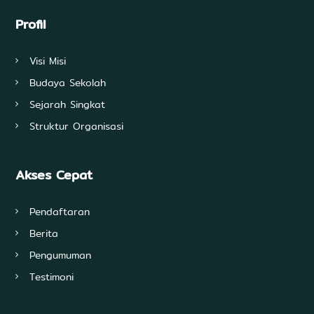
e
n
Profil
g
e
t
Visi Misi
a
h
Budaya Sekolah
u
Sejarah Singkat
a
n
Struktur Organisasi
,
d
a
n
Akses Cepat
T
e
k
Pendaftaran
n
o
Berita
l
Pengumuman
o
g
Testimoni
i