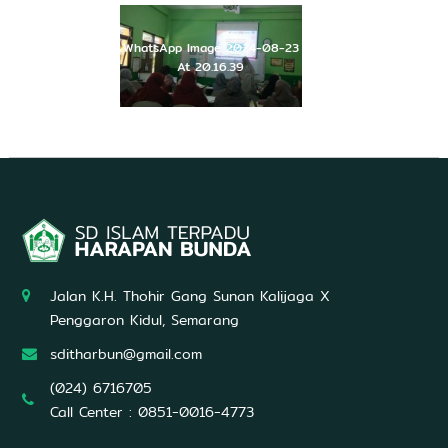
U
n
g
WhatsApp Image 2024-08-23
g
At 20.16.39
u
l
d
a
l
a
m
A
l
Q
u
r
'
Jalan K.H. Thohir Gang Sunan Kalijaga X
a
Penggaron Kidul, Semarang
n
,
sditharbun@gmail.com
I
l
(024) 6716705
m
Call Center : 0851-0016-4773
u
P