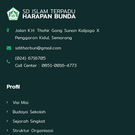
U
n
g
g
u
l
Jalan K.H. Thohir Gang Sunan Kalijaga X
d
Penggaron Kidul, Semarang
a
l
sditharbun@gmail.com
a
m
(024) 6716705
A
Call Center : 0851-0016-4773
l
Q
u
r
Profil
'
a
n
Visi Misi
,
I
Budaya Sekolah
l
m
Sejarah Singkat
u
Struktur Organisasi
P