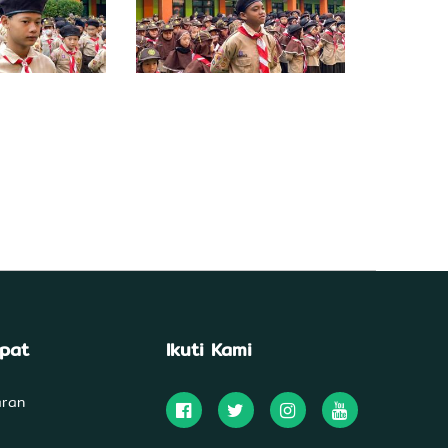
epat
Ikuti Kami
aran