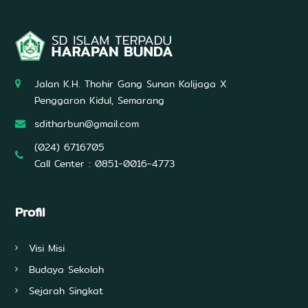
U
n
g
g
u
l
d
Jalan K.H. Thohir Gang Sunan Kalijaga X
a
Penggaron Kidul, Semarang
l
a
sditharbun@gmail.com
m
A
(024) 6716705
l
Call Center : 0851-0016-4773
Q
u
r
'
Profil
a
n
,
Visi Misi
I
l
Budaya Sekolah
m
u
Sejarah Singkat
P